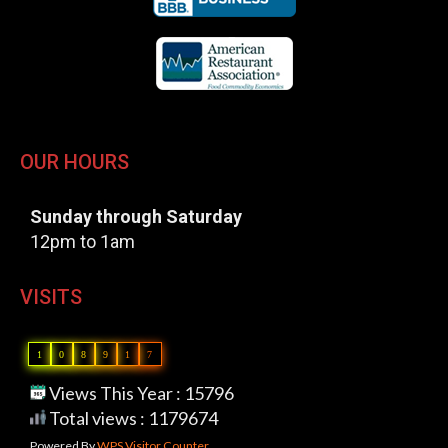
OUR HOURS
Sunday through Saturday
12pm to 1am
VISITS
1
0
8
9
1
7
Views This Year : 15796
Total views : 1179674
Powered By
WPS Visitor Counter